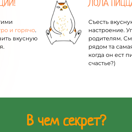
ЦИИ!
ЛОЛА ПИЦЦ
этими
Съесть вкусну
тро и горячо
.
настроение. У
вить вкусную
родителям. См
я.
рядом та сама
когда он ест п
счастье?)
В чем секрет?