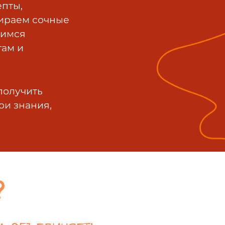
епты,
бираем сочные
оимся
там и
получить
ои знания,
?