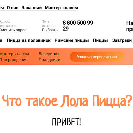
ты
О нас
Вакансии
Мастер-классы
Адрес
Тип
8 800 500 99
Н
доставки:
заказа:
29
пр
Сменить адрес
Выбрать
и
Пицца из половинок
Римские пиццы
Пиццы
Завтраки
Мастер-классы
Вечеринки
Узнать о мероприятиях
Дни рождения
Праздники
Что такое Лола Пицца?
ПРИВЕТ!