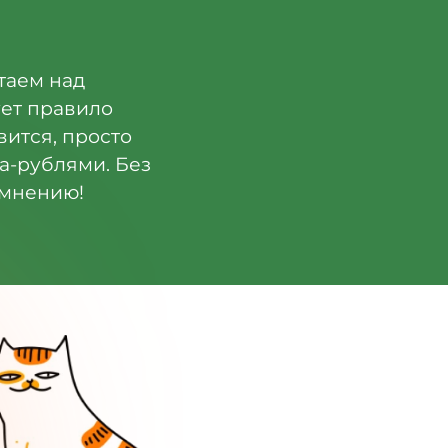
таем над
ует правило
вится, просто
ла-рублями. Без
 мнению!