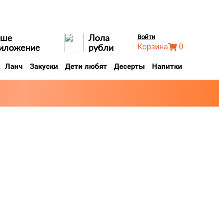
аше
Лола
Войти
иложение
рубли
Корзина
0
Ланч
Закуски
Дети любят
Десерты
Напитки