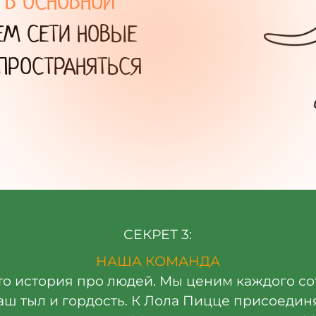
 В ОСНОВНОЙ
ЕМ СЕТИ НОВЫЕ
СПРОСТРАНЯТЬСЯ
СЕКРЕТ 3:
НАША КОМАНДА
то история про людей. Мы ценим каждого со
аш тыл и гордость. К Лола Пицце присоедин